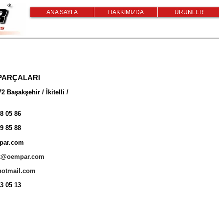
ANA SAYFA
HAKKIMIZDA
ÜRÜNLER
PARÇALARI
 Başakşehir / İkitelli /
8 05 86
9 85 88
par.com
rk@oempar.com
otmail.com
3 05 13