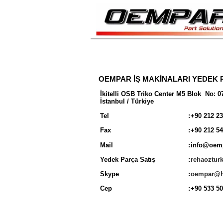
OEMPAR İŞ MAKİNALARI YEDEK 
İkitelli OSB Triko Center M5 Blok No: 072
İstanbul / Türkiye
Tel
:
+
90 212 23
Fax
:
+
90 212 54
Mail
:
info@oem
Yedek Parça Satış
:
rehaoztu
Skype
:
oempar@h
Cep
:
+
90 533 50